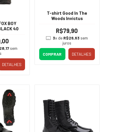
T-shirt Good In The
Woods Invictus
FOX BOY
BLACK 40
R$79,90
3
x de
R$26,63
sem
,00
juros
28,17
sem
s
COMPRAR
DETALHES
DETALHES