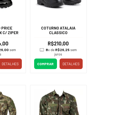
 PRICE
COTURNO ATALAIA
 C/ ZIPER
CLASSICO
4,00
R$210,00
26,00
sem
8
x de
R$26,25
sem
s
juros
DETALHES
COMPRAR
DETALHES