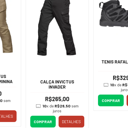
TENIS RAFA
TUS
R$32
MININA
CALÇA INVICTUS
10
x de
R$
INVADER
juro
0
R$265,00
COMPRAR
30
sem
10
x de
R$26,50
sem
juros
TALHES
COMPRAR
DETALHES