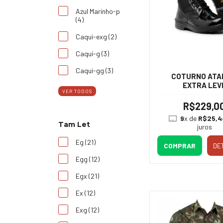
Azul Marinho-p
(4)
Caqui-exg (2)
Caqui-g (3)
Caqui-gg (3)
COTURNO ATA
EXTRA LEV
VER TODOS
R$229,0
9
x de
R$25,4
Tam Let
juros
Eg (21)
COMPRAR
DE
Egg (12)
Egx (21)
Ex (12)
Exg (12)