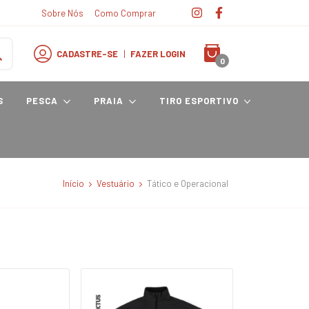
Sobre Nós
Como Comprar
CADASTRE-SE
|
FAZER LOGIN
0
S
PESCA
PRAIA
TIRO ESPORTIVO
Início
Vestuário
Tático e Operacional