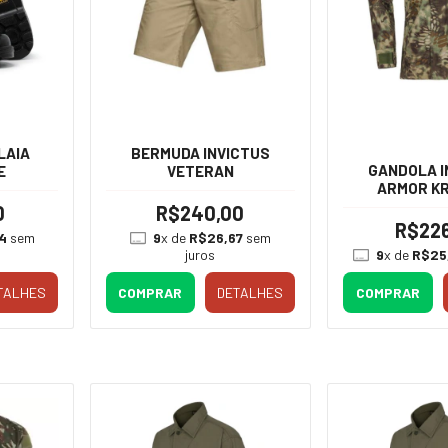
LAIA
BERMUDA INVICTUS
GANDOLA I
E
VETERAN
ARMOR K
MANDRAK
0
R$240,00
R$22
4
sem
9
x de
R$26,67
sem
juros
9
x de
R$25,
TALHES
COMPRAR
DETALHES
COMPRAR