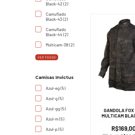
Black-42 (2)
Camuflado
Black-43 (2)
Camuflado
Black-44 (2)
Multicam-38 (2)
VER TODOS
Camisas Invictus
Azul-eg (5)
Azul-g (5)
Azul-gg (5)
GANDOLA FOX
MULTICAM BLA
Azul-m (5)
R$169,0
Azul-p (5)