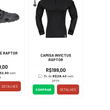
LE RAPTOR
CAMISA INVICTUS
RAPTOR
9,00
R$199,00
32,90
sem
7
x de
R$28,43
sem
s
juros
DETALHES
COMPRAR
DETALHES