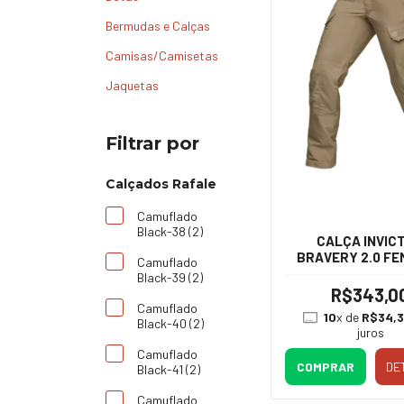
Bermudas e Calças
Camisas/Camisetas
Jaquetas
Filtrar por
Calçados Rafale
Camuflado
Black-38 (2)
CALÇA INVIC
BRAVERY 2.0 FE
Camuflado
Black-39 (2)
R$343,0
Camuflado
10
x de
R$34,
Black-40 (2)
juros
Camuflado
COMPRAR
DE
Black-41 (2)
Camuflado