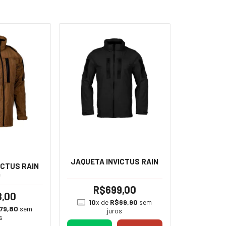
JAQUETA INVICTUS RAIN
ICTUS RAIN
0
R$699,00
8,00
10
x de
R$69,90
sem
79,80
sem
juros
s