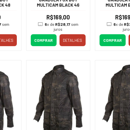
CK 48
MULTICAM BLACK 46
MULTICAM 
0
R$169,00
R$169
7
sem
6
x de
R$28,17
sem
6
x de
R$
juros
juro
TALHES
COMPRAR
DETALHES
COMPRAR