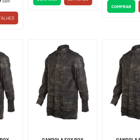
7
sem
COMPRAR
TALHES
 BOY
GANDOLA FOX BOY
GANDOLA 