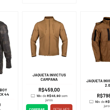
JAQUETA INVICTUS
CAMPANA
JAQUETA INV
2.
R$459,00
 BOY
CK 44
R$79
10
x de
R$45,90
sem
juros
10
x de
R$
0
juro
COMPRAR
DETALHES