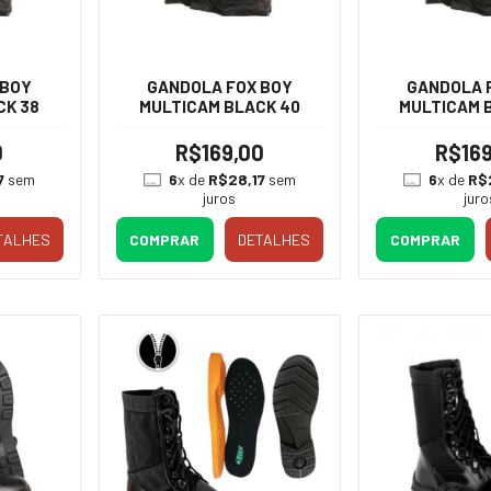
 BOY
GANDOLA FOX BOY
GANDOLA 
CK 38
MULTICAM BLACK 40
MULTICAM 
0
R$169,00
R$169
7
sem
6
x de
R$28,17
sem
6
x de
R$
juros
juro
TALHES
COMPRAR
DETALHES
COMPRAR