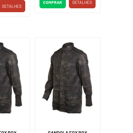
COMPRAR
DETALHES
DETALHES
FOX BOY
GANDOLA FOX BOY