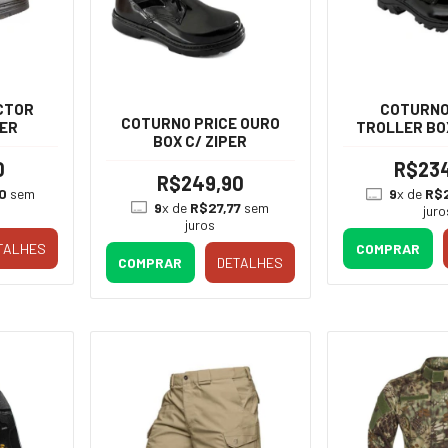
CTOR
COTURNO
COTURNO PRICE OURO
PER
TROLLER BOX
BOX C/ ZIPER
0
R$23
R$249,90
0
sem
9
x de
R$
9
x de
R$27,77
sem
juro
juros
TALHES
COMPRAR
COMPRAR
DETALHES