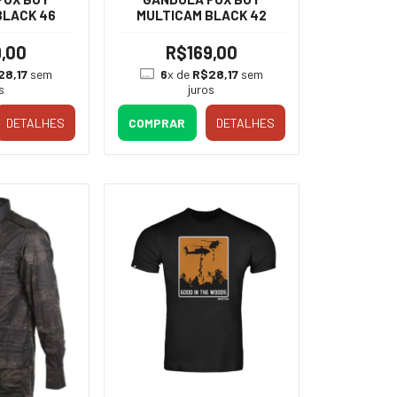
BLACK 46
MULTICAM BLACK 42
,00
R$169,00
28,17
sem
6
x de
R$28,17
sem
s
juros
DETALHES
COMPRAR
DETALHES