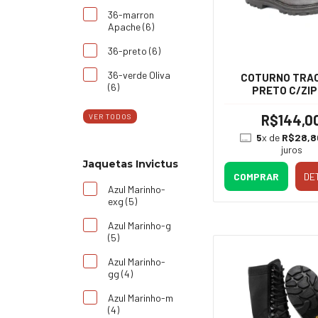
36-marron
Apache (6)
36-preto (6)
36-verde Oliva
COTURNO TRA
(6)
PRETO C/ZI
R$144,0
VER TODOS
5
x de
R$28,8
juros
Jaquetas Invictus
COMPRAR
DE
Azul Marinho-
exg (5)
Azul Marinho-g
(5)
Azul Marinho-
gg (4)
Azul Marinho-m
(4)