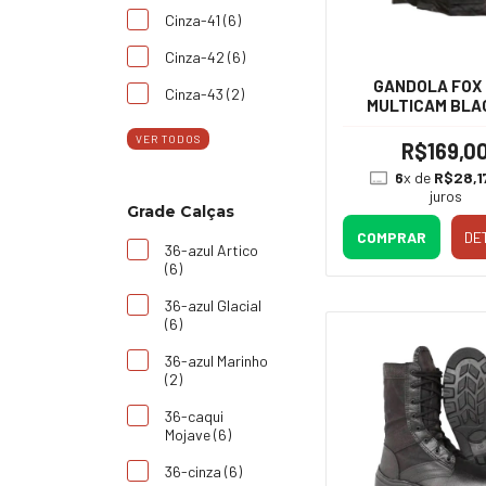
Cinza-41 (6)
Cinza-42 (6)
GANDOLA FOX
Cinza-43 (2)
MULTICAM BLA
VER TODOS
R$169,0
6
x de
R$28,1
juros
Grade Calças
COMPRAR
DE
36-azul Artico
(6)
36-azul Glacial
(6)
36-azul Marinho
(2)
36-caqui
Mojave (6)
36-cinza (6)