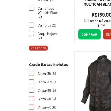
MULTICAM BLA
Camuflado
Warskin Black
R$169,0
(2)
6
x de
R$28,1
juros
Camurça (2)
Caqui Mojave
COMPRAR
DE
(2)
VER TODOS
Grade Botas Invictus
Cinza-36 (6)
Cinza-37 (6)
Cinza-38 (6)
Cinza-39 (6)
Cinza-40 (6)