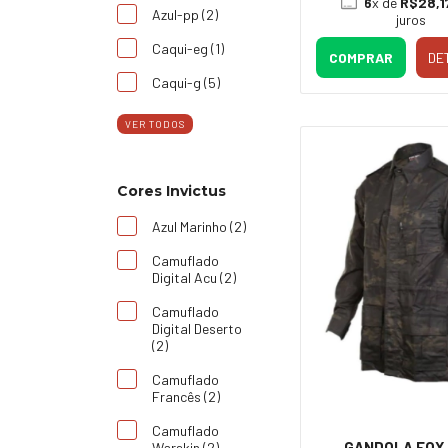
6
x de
R$28,1
Azul-pp (2)
juros
Caqui-eg (1)
COMPRAR
DE
Caqui-g (5)
VER TODOS
Cores Invictus
Azul Marinho (2)
Camuflado
Digital Acu (2)
Camuflado
Digital Deserto
(2)
Camuflado
Francês (2)
Camuflado
GANDOLA FOX
Warskin (2)