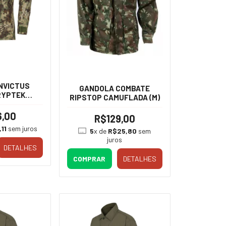
NVICTUS
GANDOLA COMBATE
RYPTEK
RIPSTOP CAMUFLADA (M)
E (G)
6,00
R$129,00
11
sem juros
5
x de
R$25,80
sem
juros
DETALHES
COMPRAR
DETALHES