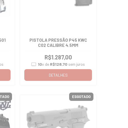
501
PISTOLA PRESSÃO P45 KWC
C02 CALIBRE 4.5MM
R$1.287,00
os
10
x de
R$128,70
sem juros
DETALHES
TADO
ESGOTADO