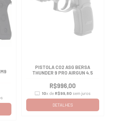
PISTOLA CO2 ASG BERSA
 M9
THUNDER 9 PRO AIRGUN 4.5
R$996,00
10
x de
R$99,60
sem juros
os
DETALHES