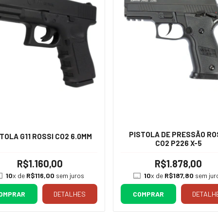
PISTOLA DE PRESSÃO RO
TOLA G11 ROSSI CO2 6.0MM
CO2 P226 X-5
R$1.160,00
R$1.878,00
10
x de
R$116,00
sem juros
10
x de
R$187,80
sem jur
OMPRAR
DETALHES
COMPRAR
DETALH