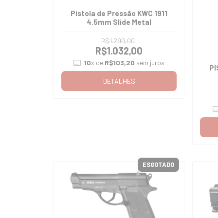
Pistola de Pressão KWC 1911
4.5mm Slide Metal
R$1.290,00
R$1.032,00
10
x de
R$103,20
sem juros
PI
DETALHES
ESGOTADO