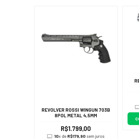
R
REVOLVER ROSSI WINGUN 703B
8POL METAL 4,5MM
C
R$1.799,00
10
x de
R$179,90
sem juros