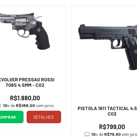
EVOLVER PRESSAO ROSSI
708S 4.5MM - CO2
R$1.880,00
10
x de
R$188,00
sem juros
PISTOLA 1911 TACTICAL 4,
CO2
OMPRAR
DETALHES
R$799,00
10
x de
R$79,90
sem jur