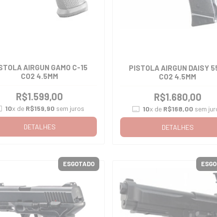
STOLA AIRGUN GAMO C-15
PISTOLA AIRGUN DAISY 5
CO2 4.5MM
CO2 4.5MM
R$1.599,00
R$1.680,00
10
x de
R$159,90
sem juros
10
x de
R$168,00
sem jur
DETALHES
DETALHES
ESGOTADO
ESGO