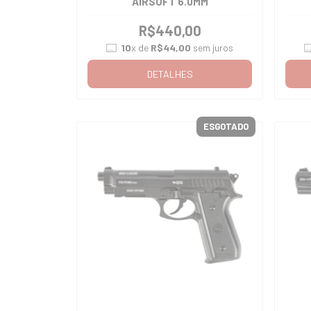
AIRSOFT 6.0MM
R$440,00
10
x de
R$44,00
sem juros
DETALHES
ESGOTADO