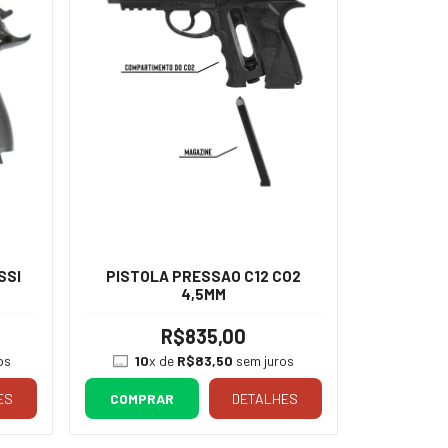
SSI
PISTOLA PRESSAO C12 CO2
4,5MM
R$835,00
os
10
x de
R$83,50
sem juros
ES
COMPRAR
DETALHES