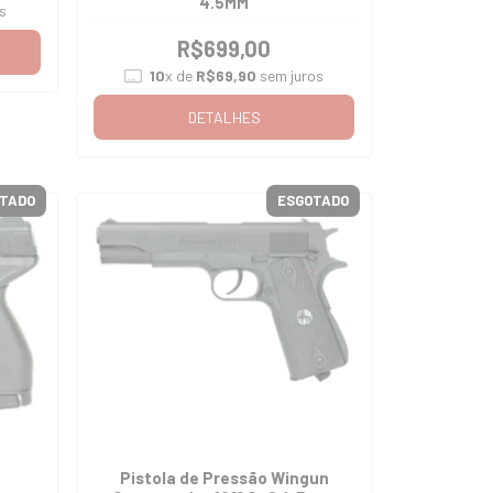
4.5MM
s
R$699,00
10
x de
R$69,90
sem juros
DETALHES
TADO
ESGOTADO
Pistola de Pressão Wingun