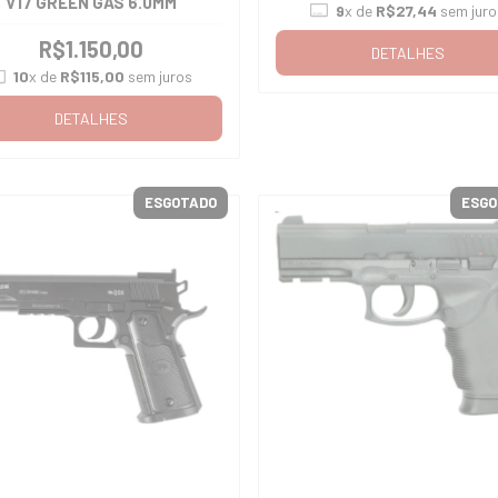
V17 GREEN GAS 6.0MM
9
x de
R$27,44
sem juro
R$1.150,00
DETALHES
10
x de
R$115,00
sem juros
DETALHES
ESGOTADO
ESGO