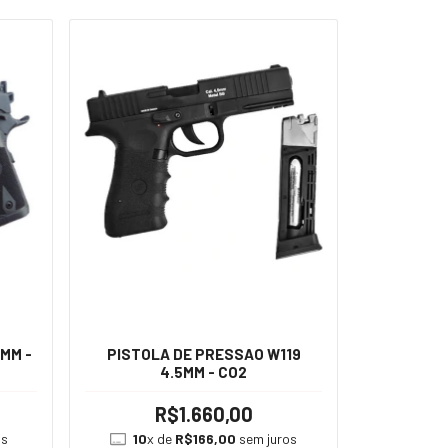
5MM -
PISTOLA DE PRESSAO W119
4.5MM - CO2
R$1.660,00
os
10
x de
R$166,00
sem juros