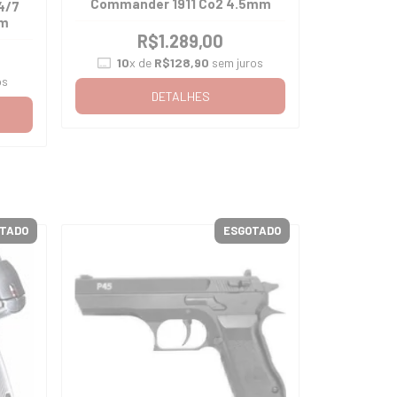
Commander 1911 Co2 4.5mm
4/7
mm
R$1.289,00
10
x de
R$128,90
sem juros
os
DETALHES
TADO
ESGOTADO