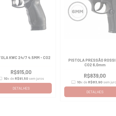
TOLA KWC 24/7 4.5MM - CO2
PISTOLA PRESSÃO ROSSI
CO2 6,0mm
R$915,00
R$839,00
10
x de
R$91,50
sem juros
10
x de
R$83,90
sem jur
DETALHES
DETALHES