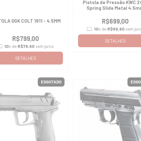
Pistola de Pressão KWC 2
Spring Slide Metal 4.5
R$699,00
TOLA QGK COLT 1911 - 4.5MM
10
x de
R$69,90
sem jur
R$799,00
DETALHES
10
x de
R$79,90
sem juros
DETALHES
ESGOTADO
ESGO