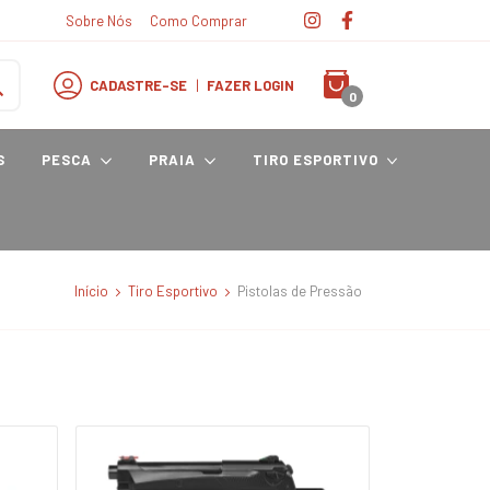
Sobre Nós
Como Comprar
CADASTRE-SE
|
FAZER LOGIN
0
S
PESCA
PRAIA
TIRO ESPORTIVO
Início
Tiro Esportivo
Pistolas de Pressão