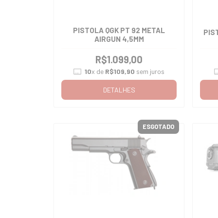
PISTOLA QGK PT 92 METAL
PIS
AIRGUN 4,5MM
R$1.099,00
10
x de
R$109,90
sem juros
DETALHES
ESGOTADO