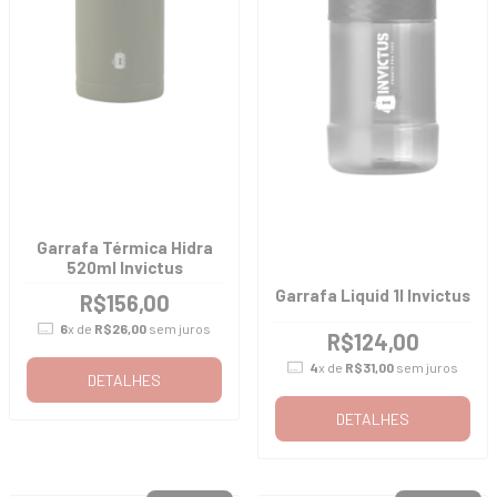
Garrafa Térmica Hidra
520ml Invictus
Garrafa Liquid 1l Invictus
R$156,00
6
x de
R$26,00
sem juros
R$124,00
4
x de
R$31,00
sem juros
DETALHES
DETALHES