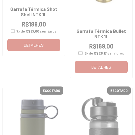
Garrafa Térmica Shot
Shell NTK 1L
R$189,00
Garrafa Térmica Bullet
7
x de
R$27,00
sem juros
NTK 1L
R$169,00
DETALHES
6
x de
R$28,17
sem juros
DETALHES
ESGOTADO
ESGOTADO