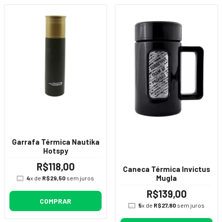
Garrafa Térmica Nautika
Hotspy
R$118,00
Caneca Térmica Invictus
Mugla
4
x de
R$29,50
sem juros
R$139,00
COMPRAR
5
x de
R$27,80
sem juros