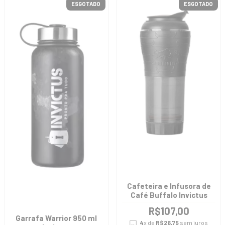
ESGOTADO
ESGOTADO
Cafeteira e Infusora de
Café Buffalo Invictus
R$107,00
Garrafa Warrior 950 ml
4
x de
R$26,75
sem juros