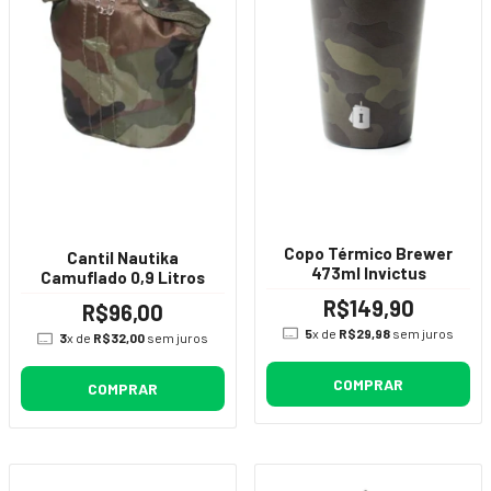
Copo Térmico Brewer
Cantil Nautika
473ml Invictus
Camuflado 0,9 Litros
R$149,90
R$96,00
5
x de
R$29,98
sem juros
3
x de
R$32,00
sem juros
COMPRAR
COMPRAR