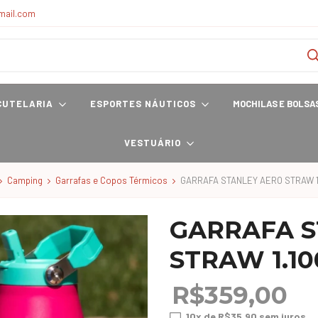
mail.com
CUTELARIA
ESPORTES NÁUTICOS
MOCHILAS E BOLSA
VESTUÁRIO
Camping
Garrafas e Copos Térmicos
GARRAFA STANLEY AERO STRAW 1
GARRAFA S
STRAW 1.1
R$359,00
10
x de
R$35,90
sem juros