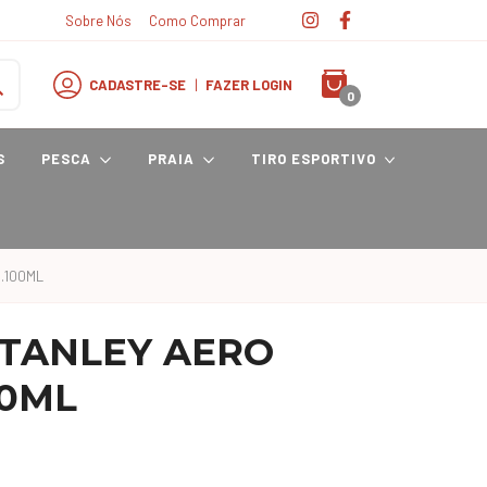
Sobre Nós
Como Comprar
CADASTRE-SE
|
FAZER LOGIN
0
S
PESCA
PRAIA
TIRO ESPORTIVO
.100ML
TANLEY AERO
00ML