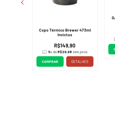
ca 360°
G
po 750ML
00
Copo Térmico Brewer 473ml
Invictus
0
sem juros
R$149,90
DETALHES
5
x de
R$29,98
sem juros
COMPRAR
DETALHES