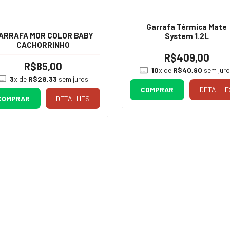
Garrafa Térmica Mate
ARRAFA MOR COLOR BABY
System 1.2L
CACHORRINHO
R$409,00
R$85,00
10
x de
R$40,90
sem jur
3
x de
R$28,33
sem juros
COMPRAR
DETALHE
COMPRAR
DETALHES