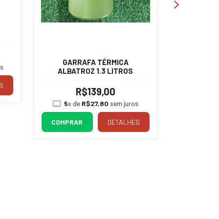
GARRAFA TÉRMICA
GARR
os
ALBATROZ 1.3 LITROS
ALB
S
R$139,00
R
5
x de
R$27,80
sem juros
5
x de
COMPRAR
DETALHES
COMPRA