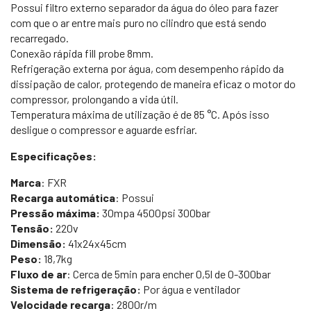
Possui filtro externo separador da água do óleo para fazer
com que o ar entre mais puro no cilindro que está sendo
recarregado.
Conexão rápida fill probe 8mm.
Refrigeração externa por água, com desempenho rápido da
dissipação de calor, protegendo de maneira eficaz o motor do
compressor, prolongando a vida útil.
Temperatura máxima de utilização é de 85 °C. Após isso
desligue o compressor e aguarde esfriar.
Especificações:
Marca
: FXR
Recarga automática
: Possui
Pressão máxima:
30mpa 4500psi 300bar
Tensão:
220v
Dimensão:
41x24x45cm
Peso:
18,7kg
Fluxo de ar
: Cerca de 5min para encher 0,5l de 0-300bar
Sistema de refrigeração:
Por água e ventilador
Velocidade recarga
: 2800r/m