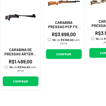
CAR
CARABINA
PRESSA
PRESSAO PCP FXR
PR900
PR900W G3
R$3.
R$3.699,00
MADEIRA
10
x de
R
10
x de
R$369,90
sem
j
juros
CARABINA DE
CO
PRESSAO ARTEMIS
COMPRAR
GR800S BLADE -
R$1.499,00
5.5MM
10
x de
R$149,90
sem
juros
COMPRAR