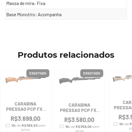
Massa de mira: Fixa
Base Monotiro: Acompanha
Produtos relacionados
ESGOTADO
ESGOTADO
CAR
CARABINA
CARABINA
PRESSA
PRESSAO PCP FXR
PRESSAO PCP FXR
PR900
PR900 G3 MADEIRA
PR900 G3 BLACK
R$3.
R$3.699,00
R$3.580,00
10
x de
R
10
x de
R$369,90
sem
10
x de
R$358,00
sem
j
juros
juros