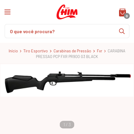
0
Início
Tiro Esportivo
Carabinas de Pressão
Fxr
CARABINA
PRESSAO PCP FXR PR900 G3 BLACK
1
/
3