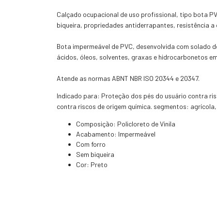
Calçado ocupacional de uso profissional, tipo bota PV
biqueira, propriedades antiderrapantes, resistência a 
Bota impermeável de PVC, desenvolvida com solado de 
ácidos, óleos, solventes, graxas e hidrocarbonetos em
Atende as normas ABNT NBR ISO 20344 e 20347.
Indicado para: Proteção dos pés do usuário contra ri
contra riscos de origem química. segmentos: agrícola, co
Composição: Policloreto de Vinila
Acabamento: Impermeável
Com forro
Sem biqueira
Cor: Preto