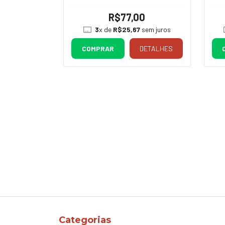
0
R$77,00
sem juros
3
x de
R$25,67
sem juros
DETALHES
COMPRAR
DETALHES
Categorias