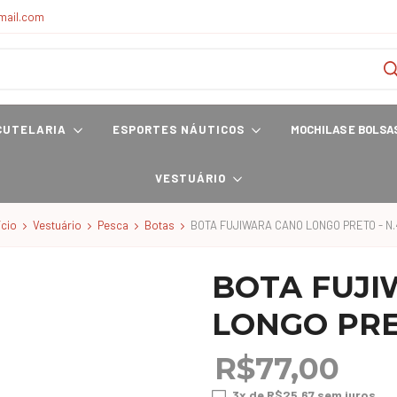
mail.com
CUTELARIA
ESPORTES NÁUTICOS
MOCHILAS E BOLSA
VESTUÁRIO
ício
Vestuário
Pesca
Botas
BOTA FUJIWARA CANO LONGO PRETO - N.
BOTA FUJ
LONGO PRE
R$77,00
3
x de
R$25,67
sem juros