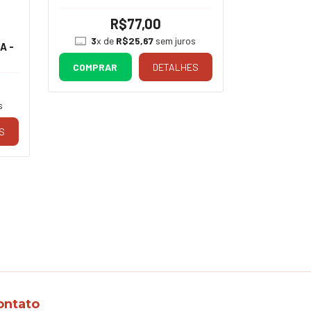
R$77,00
3
x de
R$25,67
sem juros
3
x de
A -
COMPRAR
DETALHES
COMPRA
s
S
ontato