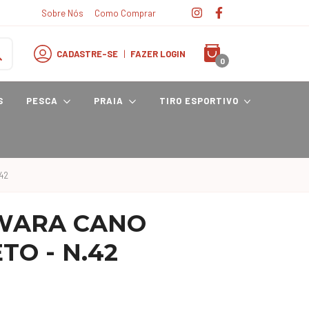
Sobre Nós
Como Comprar
CADASTRE-SE
|
FAZER LOGIN
0
S
PESCA
PRAIA
TIRO ESPORTIVO
42
IWARA CANO
TO - N.42