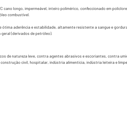
C cano longo, impermeável, inteiro polimérico, confeccionado em policloret
óleo combustível.
ótima aderência e estabilidade, altamente resistente a sangue e gordura
 geral (derivados de petróleo).
scos de natureza leve, contra agentes abrasivos e escoriantes, contra u
nstrução civil, hospitalar, indústria alimentícia, indústria leiteira e limp