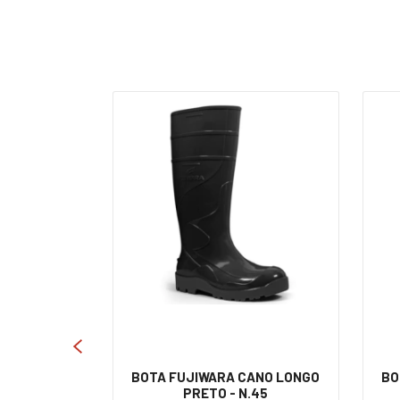
ANO LONGO
BOTA FUJIWARA CANO LONGO
BO
.41
PRETO - N.45