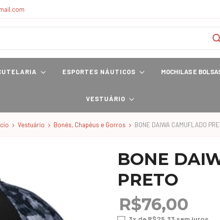
mail.com
CUTELARIA
ESPORTES NÁUTICOS
MOCHILAS E BOLSA
VESTUÁRIO
ício
Vestuário
Bonés, Chapéus e Gorros
BONE DAIWA CAMUFLADO PRE
BONE DAI
PRETO
R$76,00
3
x de
R$25,33
sem juros