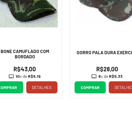
BONE CAMUFLADO COM
GORRO PALA DURA EXERC
BORDADO
R$43,00
R$28,00
10
x de
R$5,19
6
x de
R$5,33
COMPRAR
DETALHES
COMPRAR
DETALHE