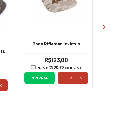
Boné Rifleman Invictus
ITO
BONE TR
R$123,00
4
x de
R$30,75
sem juros
COMPRAR
DETALHES
S
COMPRA