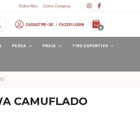
Sobre Nós
Como Comprar
CADASTRE-SE
|
FAZER LOGIN
0
S
PESCA
PRAIA
TIRO ESPORTIVO
TO
WA CAMUFLADO