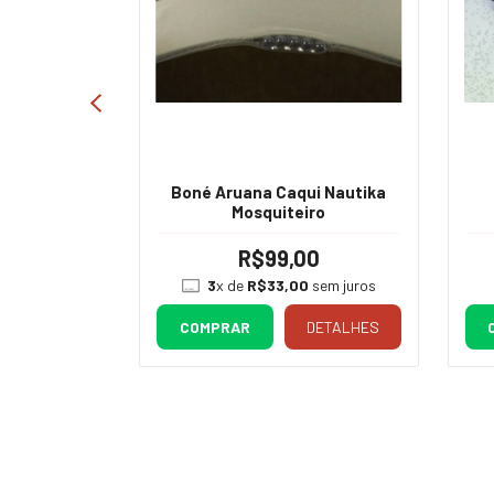
ANO
Boné Aruana Caqui Nautika
00
Mosquiteiro
sem juros
R$99,00
DETALHES
3
x de
R$33,00
sem juros
COMPRAR
DETALHES