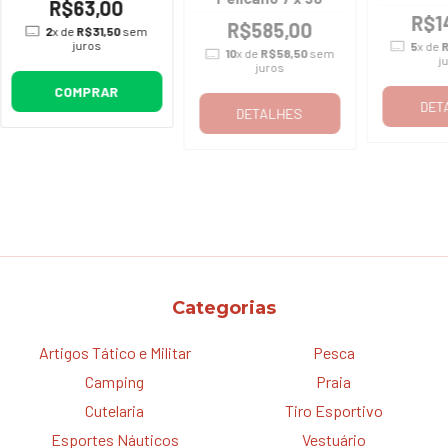
R$63,00
R$1
R$585,00
2
x de
R$31,50
sem
juros
5
x de
R
10
x de
R$58,50
sem
j
juros
COMPRAR
DET
DETALHES
Categorias
Artigos Tático e Militar
Pesca
Camping
Praia
Cutelaria
Tiro Esportivo
Esportes Náuticos
Vestuário