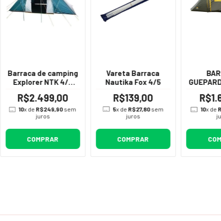
Vareta Barraca
Barraca de camping
BA
Nautika Fox 4/5
Explorer NTK 4/6
GUEPARD
pessoas e coluna
- 
R$139,00
R$2.499,00
R$1.
d'água de 2500mm
5
x de
R$27,80
sem
10
x de
R$249,90
sem
10
x de
R
juros
juros
j
COMPRAR
COMPRAR
CO