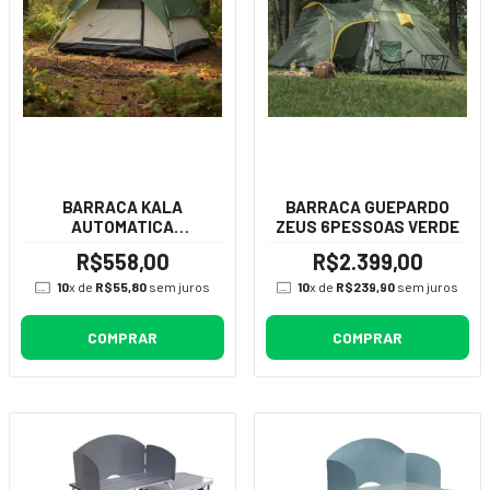
BARRACA KALA
BARRACA GUEPARDO
AUTOMATICA
ZEUS 6PESSOAS VERDE
3/4PESSOAS
R$558,00
R$2.399,00
10
x de
R$55,80
sem juros
10
x de
R$239,90
sem juros
COMPRAR
COMPRAR