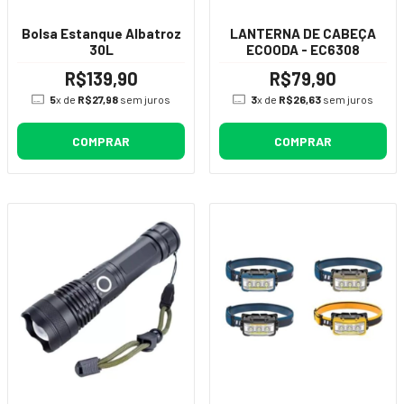
Bolsa Estanque Albatroz
LANTERNA DE CABEÇA
30L
ECOODA - EC6308
R$139,90
R$79,90
5
x de
R$27,98
sem juros
3
x de
R$26,63
sem juros
COMPRAR
COMPRAR