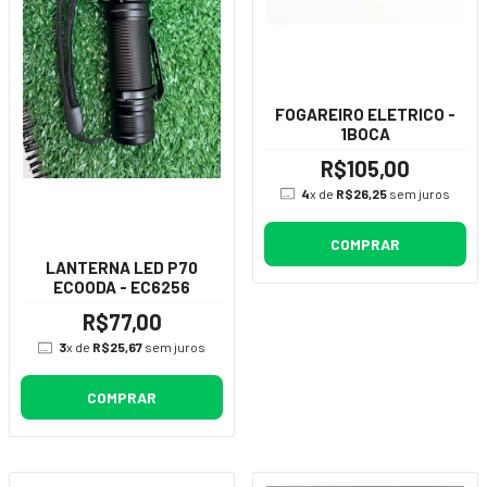
FOGAREIRO ELETRICO -
1BOCA
R$105,00
4
x de
R$26,25
sem juros
COMPRAR
LANTERNA LED P70
ECOODA - EC6256
R$77,00
3
x de
R$25,67
sem juros
COMPRAR