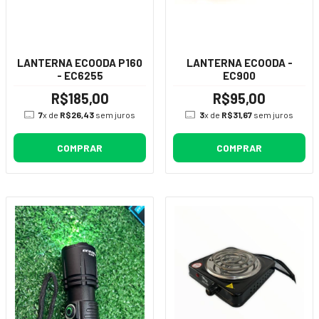
LANTERNA ECOODA P160
LANTERNA ECOODA -
- EC6255
EC900
R$185,00
R$95,00
7
x de
R$26,43
sem juros
3
x de
R$31,67
sem juros
COMPRAR
COMPRAR