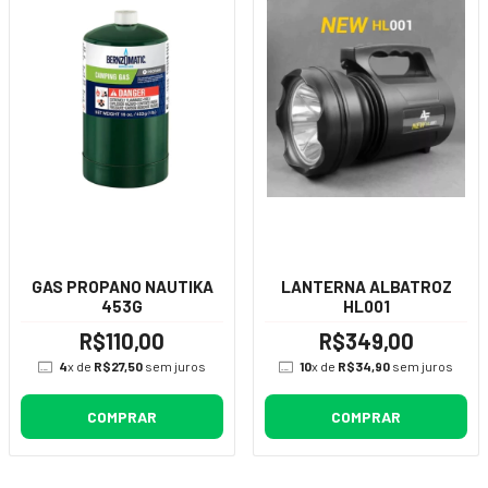
GAS PROPANO NAUTIKA
LANTERNA ALBATROZ
453G
HL001
R$110,00
R$349,00
4
x de
R$27,50
sem juros
10
x de
R$34,90
sem juros
COMPRAR
COMPRAR