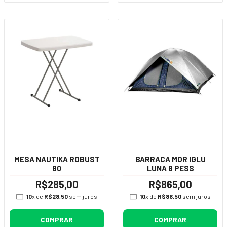
MESA NAUTIKA ROBUST
BARRACA MOR IGLU
80
LUNA 8 PESS
R$285,00
R$865,00
10
x de
R$28,50
sem juros
10
x de
R$86,50
sem juros
COMPRAR
COMPRAR