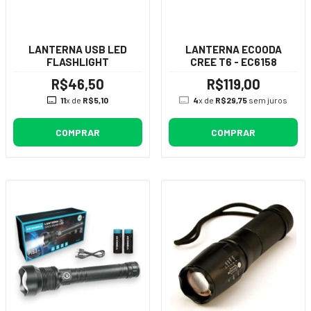
LANTERNA USB LED
LANTERNA ECOODA
FLASHLIGHT
CREE T6 - EC6158
R$46,50
R$119,00
11
x de
R$5,10
4
x de
R$29,75
sem juros
COMPRAR
COMPRAR