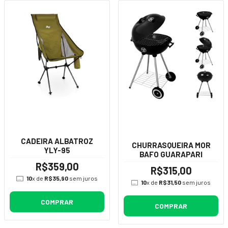
CADEIRA ALBATROZ
CHURRASQUEIRA MOR
YLY-95
BAFO GUARAPARI
R$359,00
R$315,00
10
x de
R$35,90
sem juros
10
x de
R$31,50
sem juros
COMPRAR
COMPRAR