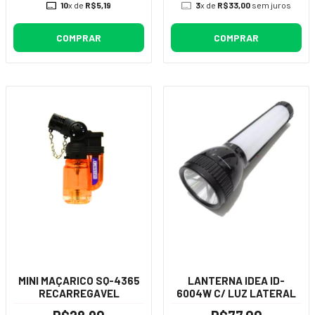
10
x de
R$5,19
3
x de
R$33,00
sem juros
COMPRAR
COMPRAR
MINI MAÇARICO SQ-4365
LANTERNA IDEA ID-
RECARREGAVEL
6004W C/ LUZ LATERAL