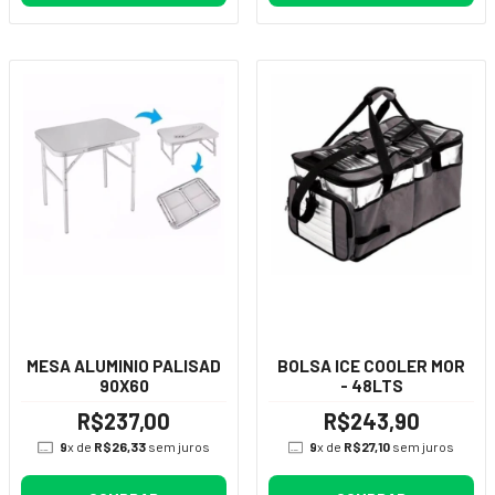
MESA ALUMINIO PALISAD
BOLSA ICE COOLER MOR
90X60
- 48LTS
R$237,00
R$243,90
9
x de
R$26,33
sem juros
9
x de
R$27,10
sem juros