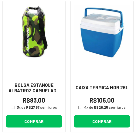
BOLSA ESTANQUE
CAIXA TERMICA MOR 26L
ALBATROZ CAMUFLADO
VERDE - 20L
R$83,00
R$105,00
3
x de
R$27,67
sem juros
4
x de
R$26,25
sem juros
COMPRAR
COMPRAR