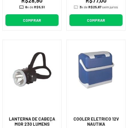
R$28,90
R$77,00
6
x de
R$5,51
3
x de
R$25,67
sem juros
COMPRAR
COMPRAR
LANTERNA DE CABEÇA
COOLER ELETRICO 12V
MOR 230 LUMENS
NAUTIKA